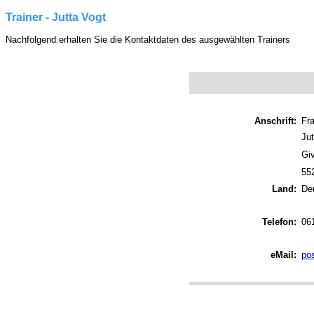
Trainer - Jutta Vogt
Nachfolgend erhalten Sie die Kontaktdaten des ausgewählten Trainers
Anschrift:
Fr
Jut
Giv
55
Land:
De
Telefon:
06
eMail:
po